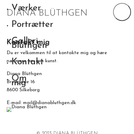
Værker
DIANA BLÜTHGEN
Portrætter
Galleri
Kontakt mig
Blüthgen
Du er velkommen til at kontakte mig og høre
Kontakt
nærmere om min kunst.
Diana Blüthgen
Om
mig
Bredgade 16
8600 Silkeborg
E-mail:
mail@dianabluthgen.dk
© 2023 DIANA BLÜTHGEN